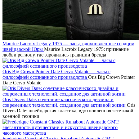
Maurice Lacroix Legacy 1975 — часы, вдохновленные сердцем
швейцарской Юры
Maurice Lacroix Legacy 1975: признание
любви региону, где зародились традиции бренда
Oris Big Crown Pointer Date Cervo Volante — часы с
философией осознанного производства
Oris Big Crown Pointer
Date Cervo Volante
Oris Divers Date: сочетание классического дизайна и
современных технологий, созданное для активной жизни
Oris
Divers Date: швейцарская классика, вдохновленная эстетикой
военной техники
Frederique Constant Classics Runabout Automatic GMT: