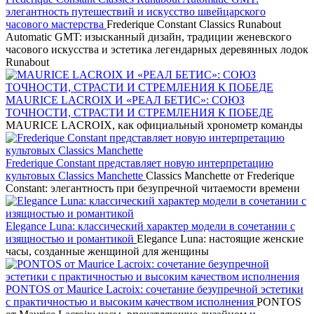
элегантность путешествий и искусство швейцарского
часового мастерства
Frederique Constant Classics Runabout
Automatic GMT: изысканный дизайн, традиции женевского
часового искусства и эстетика легендарных деревянных лодок
Runabout
MAURICE LACROIX И «РЕАЛ БЕТИС»: СОЮЗ
ТОЧНОСТИ, СТРАСТИ И СТРЕМЛЕНИЯ К ПОБЕДЕ
MAURICE LACROIX, как официальный хронометр команды
Frederique Constant представляет новую интерпретацию
культовых Classics Manchette
Classics Manchette от Frederique
Constant: элегантность при безупречной читаемости времени
Elegance Luna: классический характер модели в сочетании с
изящностью и романтикой
Elegance Luna: настоящие женские
часы, созданные женщиной для женщины
PONTOS от Maurice Lacroix: сочетание безупречной эстетики
с практичностью и высоким качеством исполнения
PONTOS