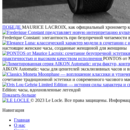
ПОБЕДЕ
MAURICE LACROIX, как официальный хронометр 
Frederique Constant: элегантность при безупречной читаемости
настоящие женские часы, созданные женщиной для женщины
практичностью и высоким качеством исполнения
PONTOS от Ma
AIKON Automatic: часы для ценителей эксклюзивных часов и 
сочетание традиционной эстетики и современного часового ма
Edition: часы, вдохновленные легендой
Показать больше
© 2023 Le Locle. Все права защищены. Информаци
Навигация
Главная
О нас