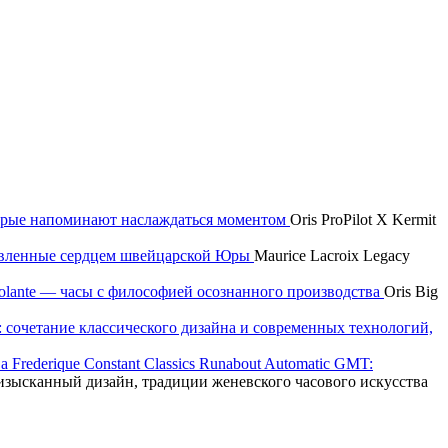
которые напоминают наслаждаться моментом
Oris ProPilot X Kermit
новленные сердцем швейцарской Юры
Maurice Lacroix Legacy
 Volante — часы с философией осознанного производства
Oris Big
e: сочетание классического дизайна и современных технологий,
Frederique Constant Classics Runabout Automatic GMT:
T: изысканный дизайн, традиции женевского часового искусства