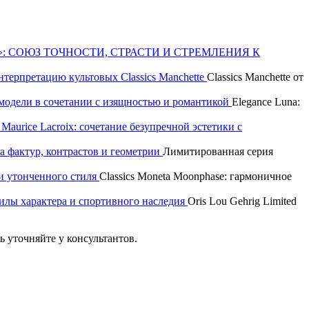
»: СОЮЗ ТОЧНОСТИ, СТРАСТИ И СТРЕМЛЕНИЯ К
интерпретацию культовых Classics Manchette
Classics Manchette от
р модели в сочетании с изящностью и романтикой
Elegance Luna:
aurice Lacroix: сочетание безупречной эстетики с
а фактур, контрастов и геометрии
Лимитированная серия
и утонченного стиля
Classics Moneta Moonphase: гармоничное
 силы характера и спортивного наследия
Oris Lou Gehrig Limited
 уточняйте у консультантов.