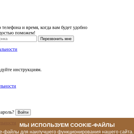
 телефона и время, когда вам будет удобно
адостью поможем!
Перезвонить мне
альности
едуйте инструкциям.
льности
пароль?
Войти
льности
МЫ ИСПОЛЬЗУЕМ COOKIE-ФАЙЛЫ
ie-файлы для наилучшего функционирования нашего сайта
Зарегистрироваться