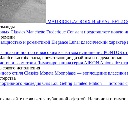
MAURICE LACROIX И «РЕАЛ БЕТИС
команды
Frederique Constant представляет новую 
 времени
Elegance Luna: классический характе
PONTOS от M
urice Lacroix: часы, впечатляющие дизайном и надежностью
Лимитированная серия AIKON Automatic: игр
высокого исполнения
Classics Moneta Moonphase — воплощение классики 
стерства
Oris Lou Gehrig Limited Edition — история
я на сайте не является публичной офертой. Наличие и стоимость