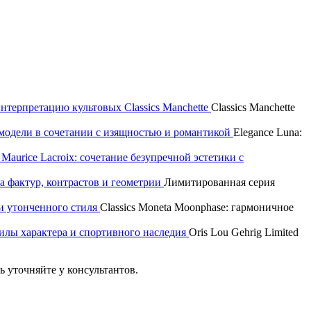
 интерпретацию культовых Classics Manchette
Classics Manchette
р модели в сочетании с изящностью и романтикой
Elegance Luna:
aurice Lacroix: сочетание безупречной эстетики с
а фактур, контрастов и геометрии
Лимитированная серия
и утонченного стиля
Classics Moneta Moonphase: гармоничное
 силы характера и спортивного наследия
Oris Lou Gehrig Limited
 уточняйте у консультантов.