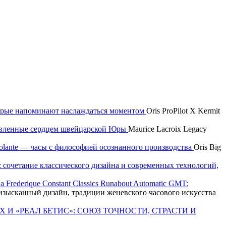
которые напоминают наслаждаться моментом
Oris ProPilot X Kermit
новленные сердцем швейцарской Юры
Maurice Lacroix Legacy
 Volante — часы с философией осознанного производства
Oris Big
e: сочетание классического дизайна и современных технологий,
Frederique Constant Classics Runabout Automatic GMT:
T: изысканный дизайн, традиции женевского часового искусства
X И «РЕАЛ БЕТИС»: СОЮЗ ТОЧНОСТИ, СТРАСТИ И