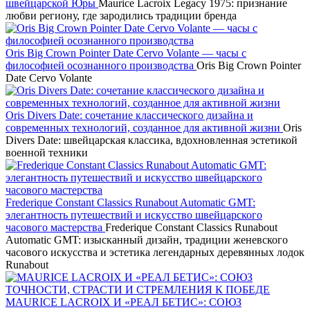
швейцарской Юры
Maurice Lacroix Legacy 1975: признание
любви региону, где зародились традиции бренда
Oris Big Crown Pointer Date Cervo Volante — часы с
философией осознанного производства
Oris Big Crown Pointer
Date Cervo Volante
Oris Divers Date: сочетание классического дизайна и
современных технологий, созданное для активной жизни
Oris
Divers Date: швейцарская классика, вдохновленная эстетикой
военной техники
Frederique Constant Classics Runabout Automatic GMT:
элегантность путешествий и искусство швейцарского
часового мастерства
Frederique Constant Classics Runabout
Automatic GMT: изысканный дизайн, традиции женевского
часового искусства и эстетика легендарных деревянных лодок
Runabout
MAURICE LACROIX И «РЕАЛ БЕТИС»: СОЮЗ