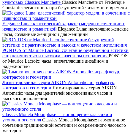
культовых Classics Manchette
Classics Manchette от Frederique
Constant: элегантность при безупречной читаемости времени
Elegance Luna: классический характер модели в сочетании с
изящностью и романтикой
Elegance Luna: настоящие женские
часы, созданные женщиной для женщины
PONTOS от Maurice Lacroix: сочетание безупречной эстетики
с практичностью и высоким качеством исполнения
PONTOS
от Maurice Lacroix: часы, впечатляющие дизайном и
надежностью
Лимитированная серия AIKON Automatic: игра фактур,
контрастов и геометрии
Лимитированная серия AIKON
Automatic: часы для ценителей эксклюзивных часов и
высокого исполнения
Classics Moneta Moonphase — воплощение классики и
утонченного стиля
Classics Moneta Moonphase: гармоничное
сочетание традиционной эстетики и современного часового
мастерства