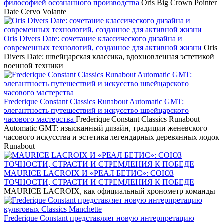
философией осознанного производства
Oris Big Crown Pointer
Date Cervo Volante
Oris Divers Date: сочетание классического дизайна и
современных технологий, созданное для активной жизни
Oris
Divers Date: швейцарская классика, вдохновленная эстетикой
военной техники
Frederique Constant Classics Runabout Automatic GMT:
элегантность путешествий и искусство швейцарского
часового мастерства
Frederique Constant Classics Runabout
Automatic GMT: изысканный дизайн, традиции женевского
часового искусства и эстетика легендарных деревянных лодок
Runabout
MAURICE LACROIX И «РЕАЛ БЕТИС»: СОЮЗ
ТОЧНОСТИ, СТРАСТИ И СТРЕМЛЕНИЯ К ПОБЕДЕ
MAURICE LACROIX, как официальный хронометр команды
Frederique Constant представляет новую интерпретацию