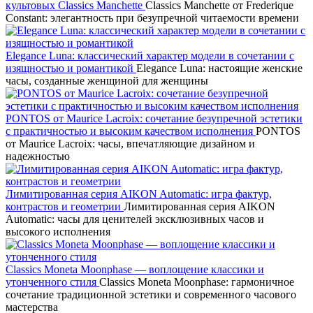
культовых Classics Manchette
Classics Manchette от Frederique
Constant: элегантность при безупречной читаемости времени
Elegance Luna: классический характер модели в сочетании с
изящностью и романтикой
Elegance Luna: настоящие женские
часы, созданные женщиной для женщины
PONTOS от Maurice Lacroix: сочетание безупречной эстетики
с практичностью и высоким качеством исполнения
PONTOS
от Maurice Lacroix: часы, впечатляющие дизайном и
надежностью
Лимитированная серия AIKON Automatic: игра фактур,
контрастов и геометрии
Лимитированная серия AIKON
Automatic: часы для ценителей эксклюзивных часов и
высокого исполнения
Classics Moneta Moonphase — воплощение классики и
утонченного стиля
Classics Moneta Moonphase: гармоничное
сочетание традиционной эстетики и современного часового
мастерства