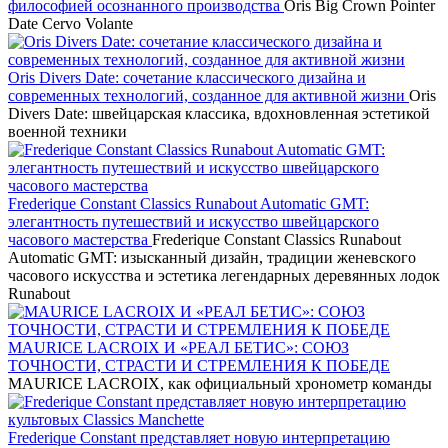
философией осознанного производства
Oris Big Crown Pointer
Date Cervo Volante
Oris Divers Date: сочетание классического дизайна и
современных технологий, созданное для активной жизни
Oris
Divers Date: швейцарская классика, вдохновленная эстетикой
военной техники
Frederique Constant Classics Runabout Automatic GMT:
элегантность путешествий и искусство швейцарского
часового мастерства
Frederique Constant Classics Runabout
Automatic GMT: изысканный дизайн, традиции женевского
часового искусства и эстетика легендарных деревянных лодок
Runabout
MAURICE LACROIX И «РЕАЛ БЕТИС»: СОЮЗ
ТОЧНОСТИ, СТРАСТИ И СТРЕМЛЕНИЯ К ПОБЕДЕ
MAURICE LACROIX, как официальный хронометр команды
Frederique Constant представляет новую интерпретацию