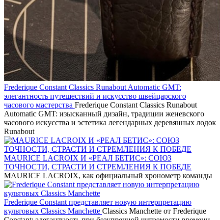
Frederique Constant Classics Runabout Automatic GMT:
элегантность путешествий и искусство швейцарского
часового мастерства
Frederique Constant Classics Runabout
Automatic GMT: изысканный дизайн, традиции женевского
часового искусства и эстетика легендарных деревянных лодок
Runabout
MAURICE LACROIX И «РЕАЛ БЕТИС»: СОЮЗ
ТОЧНОСТИ, СТРАСТИ И СТРЕМЛЕНИЯ К ПОБЕДЕ
MAURICE LACROIX, как официальный хронометр команды
Frederique Constant представляет новую интерпретацию
культовых Classics Manchette
Classics Manchette от Frederique
Constant: элегантность при безупречной читаемости времени