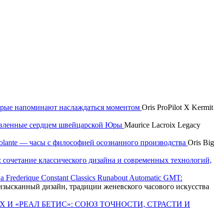
которые напоминают наслаждаться моментом
Oris ProPilot X Kermit
новленные сердцем швейцарской Юры
Maurice Lacroix Legacy
 Volante — часы с философией осознанного производства
Oris Big
e: сочетание классического дизайна и современных технологий,
Frederique Constant Classics Runabout Automatic GMT:
T: изысканный дизайн, традиции женевского часового искусства
X И «РЕАЛ БЕТИС»: СОЮЗ ТОЧНОСТИ, СТРАСТИ И