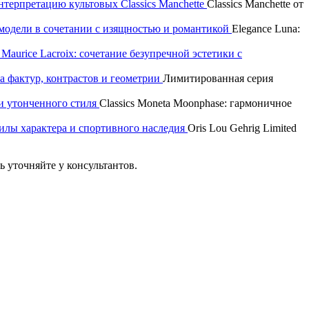
интерпретацию культовых Classics Manchette
Classics Manchette от
р модели в сочетании с изящностью и романтикой
Elegance Luna:
aurice Lacroix: сочетание безупречной эстетики с
а фактур, контрастов и геометрии
Лимитированная серия
и утонченного стиля
Classics Moneta Moonphase: гармоничное
 силы характера и спортивного наследия
Oris Lou Gehrig Limited
 уточняйте у консультантов.