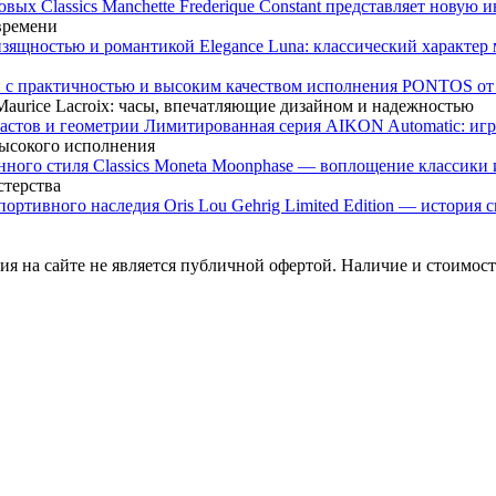
Frederique Constant представляет новую 
 времени
Elegance Luna: классический характе
PONTOS от M
urice Lacroix: часы, впечатляющие дизайном и надежностью
Лимитированная серия AIKON Automatic: игр
высокого исполнения
Classics Moneta Moonphase — воплощение классики 
стерства
Oris Lou Gehrig Limited Edition — история
я на сайте не является публичной офертой. Наличие и стоимость