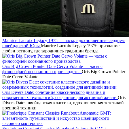
Maurice Lacroix Legacy 1975 — часы, вдохновленные сердцем
швейцарской Юры
Maurice Lacroix Legacy 1975: признание
любви региону, где зародились традиции бренда
Oris Big Crown Pointer Date Cervo Volante — часы с
философией осознанного производства
Oris Big Crown Pointer
Date Cervo Volante
Oris Divers Date: сочетание классического дизайна и
современных технологий, созданное для активной жизни
Oris
Divers Date: швейцарская классика, вдохновленная эстетикой
военной техники
Frederique Constant Classics Runabout Automatic GMT: