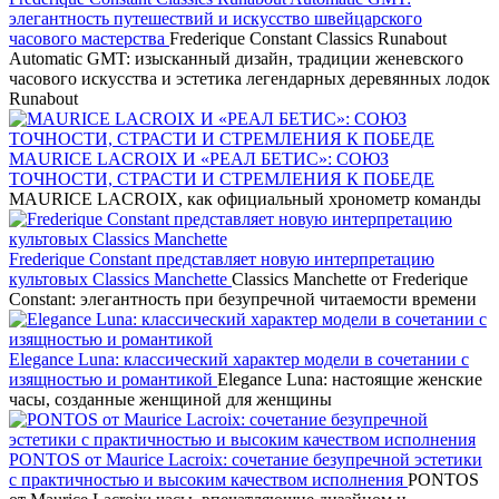
элегантность путешествий и искусство швейцарского
часового мастерства
Frederique Constant Classics Runabout
Automatic GMT: изысканный дизайн, традиции женевского
часового искусства и эстетика легендарных деревянных лодок
Runabout
MAURICE LACROIX И «РЕАЛ БЕТИС»: СОЮЗ
ТОЧНОСТИ, СТРАСТИ И СТРЕМЛЕНИЯ К ПОБЕДЕ
MAURICE LACROIX, как официальный хронометр команды
Frederique Constant представляет новую интерпретацию
культовых Classics Manchette
Classics Manchette от Frederique
Constant: элегантность при безупречной читаемости времени
Elegance Luna: классический характер модели в сочетании с
изящностью и романтикой
Elegance Luna: настоящие женские
часы, созданные женщиной для женщины
PONTOS от Maurice Lacroix: сочетание безупречной эстетики
с практичностью и высоким качеством исполнения
PONTOS