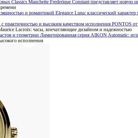
Frederique Constant представляет новую 
 времени
Elegance Luna: классический характе
PONTOS от M
urice Lacroix: часы, впечатляющие дизайном и надежностью
Лимитированная серия AIKON Automatic: игр
высокого исполнения