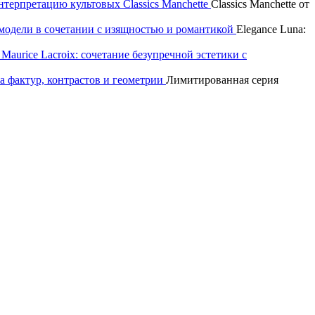
интерпретацию культовых Classics Manchette
Classics Manchette от
р модели в сочетании с изящностью и романтикой
Elegance Luna:
aurice Lacroix: сочетание безупречной эстетики с
а фактур, контрастов и геометрии
Лимитированная серия