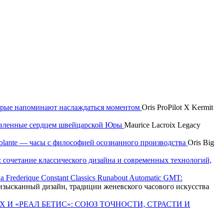
которые напоминают наслаждаться моментом
Oris ProPilot X Kermit
новленные сердцем швейцарской Юры
Maurice Lacroix Legacy
 Volante — часы с философией осознанного производства
Oris Big
e: сочетание классического дизайна и современных технологий,
Frederique Constant Classics Runabout Automatic GMT:
T: изысканный дизайн, традиции женевского часового искусства
X И «РЕАЛ БЕТИС»: СОЮЗ ТОЧНОСТИ, СТРАСТИ И