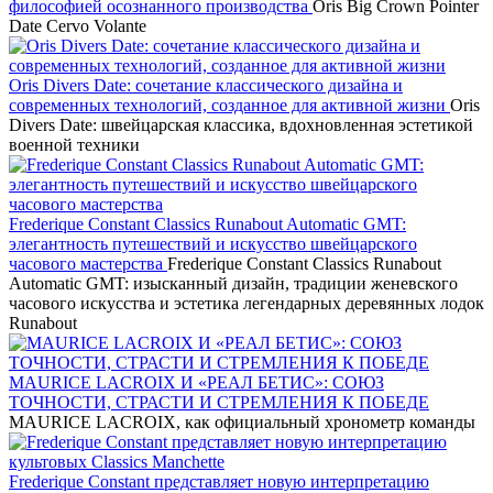
философией осознанного производства
Oris Big Crown Pointer
Date Cervo Volante
Oris Divers Date: сочетание классического дизайна и
современных технологий, созданное для активной жизни
Oris
Divers Date: швейцарская классика, вдохновленная эстетикой
военной техники
Frederique Constant Classics Runabout Automatic GMT:
элегантность путешествий и искусство швейцарского
часового мастерства
Frederique Constant Classics Runabout
Automatic GMT: изысканный дизайн, традиции женевского
часового искусства и эстетика легендарных деревянных лодок
Runabout
MAURICE LACROIX И «РЕАЛ БЕТИС»: СОЮЗ
ТОЧНОСТИ, СТРАСТИ И СТРЕМЛЕНИЯ К ПОБЕДЕ
MAURICE LACROIX, как официальный хронометр команды
Frederique Constant представляет новую интерпретацию