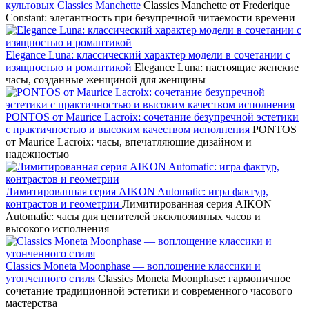
культовых Classics Manchette
Classics Manchette от Frederique
Constant: элегантность при безупречной читаемости времени
Elegance Luna: классический характер модели в сочетании с
изящностью и романтикой
Elegance Luna: настоящие женские
часы, созданные женщиной для женщины
PONTOS от Maurice Lacroix: сочетание безупречной эстетики
с практичностью и высоким качеством исполнения
PONTOS
от Maurice Lacroix: часы, впечатляющие дизайном и
надежностью
Лимитированная серия AIKON Automatic: игра фактур,
контрастов и геометрии
Лимитированная серия AIKON
Automatic: часы для ценителей эксклюзивных часов и
высокого исполнения
Classics Moneta Moonphase — воплощение классики и
утонченного стиля
Classics Moneta Moonphase: гармоничное
сочетание традиционной эстетики и современного часового
мастерства