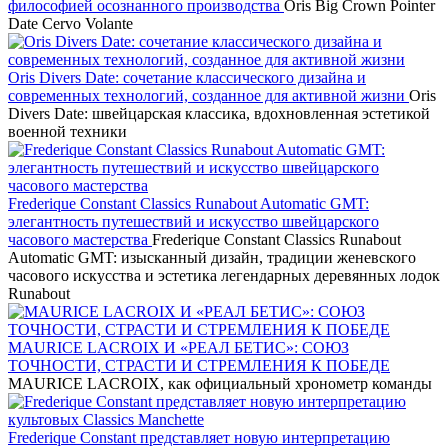
философией осознанного производства
Oris Big Crown Pointer
Date Cervo Volante
Oris Divers Date: сочетание классического дизайна и
современных технологий, созданное для активной жизни
Oris
Divers Date: швейцарская классика, вдохновленная эстетикой
военной техники
Frederique Constant Classics Runabout Automatic GMT:
элегантность путешествий и искусство швейцарского
часового мастерства
Frederique Constant Classics Runabout
Automatic GMT: изысканный дизайн, традиции женевского
часового искусства и эстетика легендарных деревянных лодок
Runabout
MAURICE LACROIX И «РЕАЛ БЕТИС»: СОЮЗ
ТОЧНОСТИ, СТРАСТИ И СТРЕМЛЕНИЯ К ПОБЕДЕ
MAURICE LACROIX, как официальный хронометр команды
Frederique Constant представляет новую интерпретацию