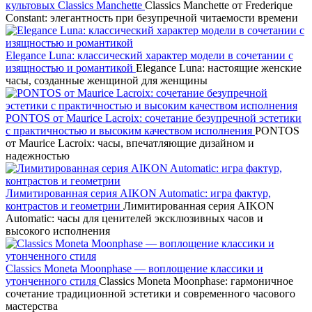
культовых Classics Manchette
Classics Manchette от Frederique
Constant: элегантность при безупречной читаемости времени
Elegance Luna: классический характер модели в сочетании с
изящностью и романтикой
Elegance Luna: настоящие женские
часы, созданные женщиной для женщины
PONTOS от Maurice Lacroix: сочетание безупречной эстетики
с практичностью и высоким качеством исполнения
PONTOS
от Maurice Lacroix: часы, впечатляющие дизайном и
надежностью
Лимитированная серия AIKON Automatic: игра фактур,
контрастов и геометрии
Лимитированная серия AIKON
Automatic: часы для ценителей эксклюзивных часов и
высокого исполнения
Classics Moneta Moonphase — воплощение классики и
утонченного стиля
Classics Moneta Moonphase: гармоничное
сочетание традиционной эстетики и современного часового
мастерства