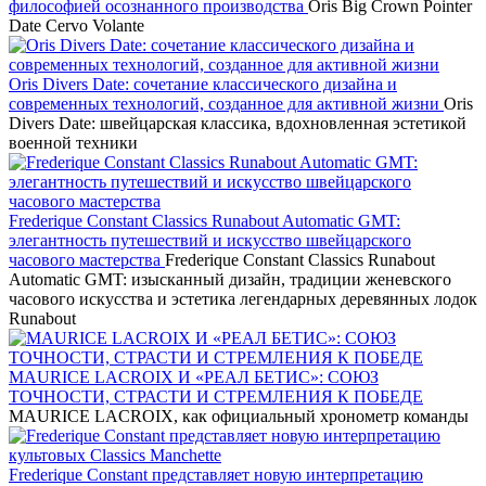
философией осознанного производства
Oris Big Crown Pointer
Date Cervo Volante
Oris Divers Date: сочетание классического дизайна и
современных технологий, созданное для активной жизни
Oris
Divers Date: швейцарская классика, вдохновленная эстетикой
военной техники
Frederique Constant Classics Runabout Automatic GMT:
элегантность путешествий и искусство швейцарского
часового мастерства
Frederique Constant Classics Runabout
Automatic GMT: изысканный дизайн, традиции женевского
часового искусства и эстетика легендарных деревянных лодок
Runabout
MAURICE LACROIX И «РЕАЛ БЕТИС»: СОЮЗ
ТОЧНОСТИ, СТРАСТИ И СТРЕМЛЕНИЯ К ПОБЕДЕ
MAURICE LACROIX, как официальный хронометр команды
Frederique Constant представляет новую интерпретацию