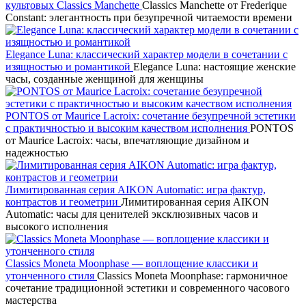
культовых Classics Manchette
Classics Manchette от Frederique
Constant: элегантность при безупречной читаемости времени
Elegance Luna: классический характер модели в сочетании с
изящностью и романтикой
Elegance Luna: настоящие женские
часы, созданные женщиной для женщины
PONTOS от Maurice Lacroix: сочетание безупречной эстетики
с практичностью и высоким качеством исполнения
PONTOS
от Maurice Lacroix: часы, впечатляющие дизайном и
надежностью
Лимитированная серия AIKON Automatic: игра фактур,
контрастов и геометрии
Лимитированная серия AIKON
Automatic: часы для ценителей эксклюзивных часов и
высокого исполнения
Classics Moneta Moonphase — воплощение классики и
утонченного стиля
Classics Moneta Moonphase: гармоничное
сочетание традиционной эстетики и современного часового
мастерства