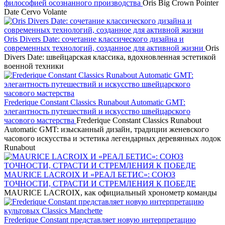
философией осознанного производства
Oris Big Crown Pointer
Date Cervo Volante
Oris Divers Date: сочетание классического дизайна и
современных технологий, созданное для активной жизни
Oris
Divers Date: швейцарская классика, вдохновленная эстетикой
военной техники
Frederique Constant Classics Runabout Automatic GMT:
элегантность путешествий и искусство швейцарского
часового мастерства
Frederique Constant Classics Runabout
Automatic GMT: изысканный дизайн, традиции женевского
часового искусства и эстетика легендарных деревянных лодок
Runabout
MAURICE LACROIX И «РЕАЛ БЕТИС»: СОЮЗ
ТОЧНОСТИ, СТРАСТИ И СТРЕМЛЕНИЯ К ПОБЕДЕ
MAURICE LACROIX, как официальный хронометр команды
Frederique Constant представляет новую интерпретацию