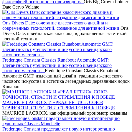
философией осознанного производства
Oris Big Crown Pointer
Date Cervo Volante
Oris Divers Date: сочетание классического дизайна и
современных технологий, созданное для активной жизни
Oris
Divers Date: швейцарская классика, вдохновленная эстетикой
военной техники
Frederique Constant Classics Runabout Automatic GMT:
элегантность путешествий и искусство швейцарского
часового мастерства
Frederique Constant Classics Runabout
Automatic GMT: изысканный дизайн, традиции женевского
часового искусства и эстетика легендарных деревянных лодок
Runabout
MAURICE LACROIX И «РЕАЛ БЕТИС»: СОЮЗ
ТОЧНОСТИ, СТРАСТИ И СТРЕМЛЕНИЯ К ПОБЕДЕ
MAURICE LACROIX, как официальный хронометр команды
Frederique Constant представляет новую интерпретацию