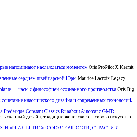
которые напоминают наслаждаться моментом
Oris ProPilot X Kermit
новленные сердцем швейцарской Юры
Maurice Lacroix Legacy
 Volante — часы с философией осознанного производства
Oris Big
e: сочетание классического дизайна и современных технологий,
Frederique Constant Classics Runabout Automatic GMT:
T: изысканный дизайн, традиции женевского часового искусства
X И «РЕАЛ БЕТИС»: СОЮЗ ТОЧНОСТИ, СТРАСТИ И