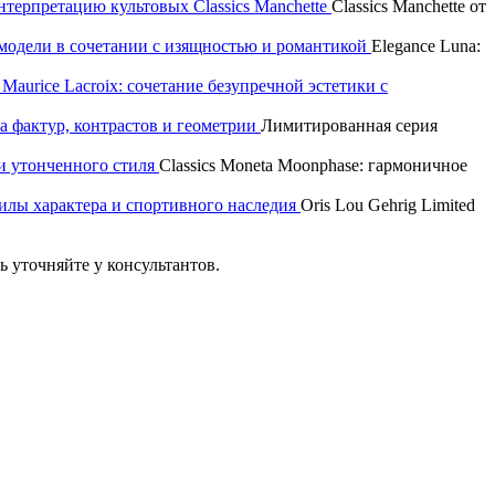
интерпретацию культовых Classics Manchette
Classics Manchette от
р модели в сочетании с изящностью и романтикой
Elegance Luna:
aurice Lacroix: сочетание безупречной эстетики с
а фактур, контрастов и геометрии
Лимитированная серия
и утонченного стиля
Classics Moneta Moonphase: гармоничное
 силы характера и спортивного наследия
Oris Lou Gehrig Limited
 уточняйте у консультантов.