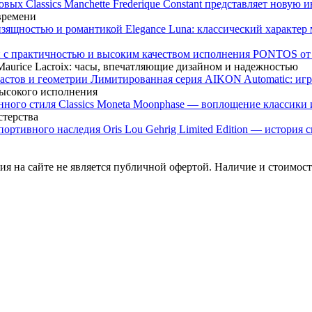
Frederique Constant представляет новую 
 времени
Elegance Luna: классический характе
PONTOS от M
urice Lacroix: часы, впечатляющие дизайном и надежностью
Лимитированная серия AIKON Automatic: игр
высокого исполнения
Classics Moneta Moonphase — воплощение классики 
стерства
Oris Lou Gehrig Limited Edition — история
я на сайте не является публичной офертой. Наличие и стоимость