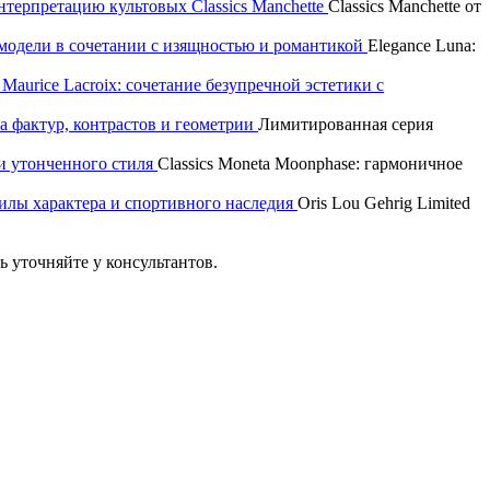
интерпретацию культовых Classics Manchette
Classics Manchette от
р модели в сочетании с изящностью и романтикой
Elegance Luna:
aurice Lacroix: сочетание безупречной эстетики с
а фактур, контрастов и геометрии
Лимитированная серия
и утонченного стиля
Classics Moneta Moonphase: гармоничное
 силы характера и спортивного наследия
Oris Lou Gehrig Limited
 уточняйте у консультантов.