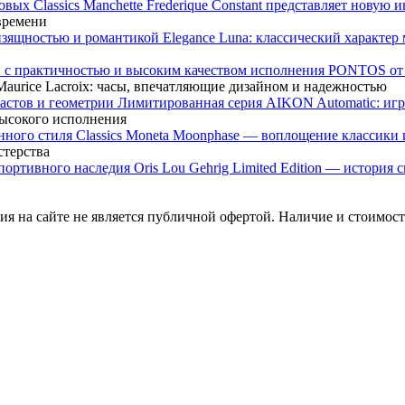
Frederique Constant представляет новую 
 времени
Elegance Luna: классический характе
PONTOS от M
urice Lacroix: часы, впечатляющие дизайном и надежностью
Лимитированная серия AIKON Automatic: игр
высокого исполнения
Classics Moneta Moonphase — воплощение классики 
стерства
Oris Lou Gehrig Limited Edition — история
я на сайте не является публичной офертой. Наличие и стоимость