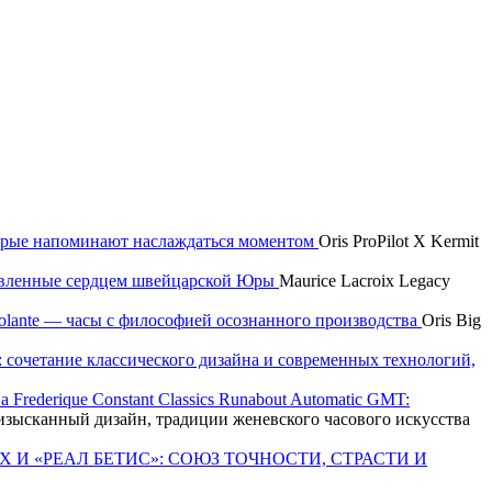
которые напоминают наслаждаться моментом
Oris ProPilot X Kermit
новленные сердцем швейцарской Юры
Maurice Lacroix Legacy
 Volante — часы с философией осознанного производства
Oris Big
e: сочетание классического дизайна и современных технологий,
Frederique Constant Classics Runabout Automatic GMT:
T: изысканный дизайн, традиции женевского часового искусства
X И «РЕАЛ БЕТИС»: СОЮЗ ТОЧНОСТИ, СТРАСТИ И