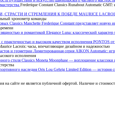
 мастерства
Frederique Constant Classics Runabout Automatic GM
MAURICE LACROI
ьный хронометр команды
Frederique Constant представляет новую 
 времени
Elegance Luna: классический характе
PONTOS от M
urice Lacroix: часы, впечатляющие дизайном и надежностью
Лимитированная серия AIKON Automatic: игр
высокого исполнения
Classics Moneta Moonphase — воплощение классики 
стерства
Oris Lou Gehrig Limited Edition — история
я на сайте не является публичной офертой. Наличие и стоимость