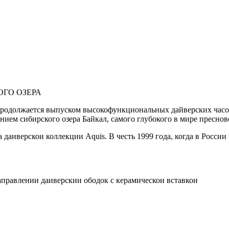
ОГО ОЗЕРА
родолжается выпуском высокофункциональных дайверских часов,
нением сибирского озера Байкал, самого глубокого в мире пресно
даиверскои коллекции Aquis. В честь 1999 года, когда в России
правлении даиверскии ободок с керамическои вставкои