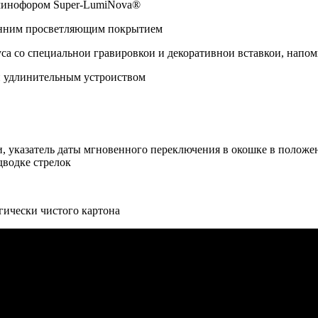
минофором Super-LumiNova®
ренним просветляющим покрытием
уса со специальнои гравировкои и декоративнои вставкои, нап
и удлинительным устроиством
и, указатель даты мгновенного переключения в окошке в положен
дводке стрелок
огически чистого картона