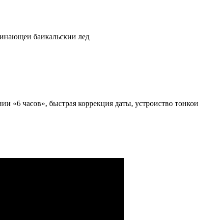
оминающеи баикальскии лед
ии «6 часов», быстрая коррекция даты, устроиство тонкои