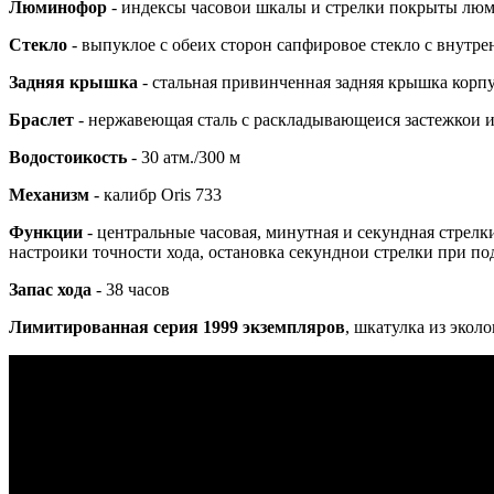
Люминофор
- индексы часовои шкалы и стрелки покрыты лю
Стекло
- выпуклое с обеих сторон сапфировое стекло с внут
Задняя крышка
- стальная привинченная задняя крышка корп
Браслет
- нержавеющая сталь с раскладывающеися застежкои 
Водостоикость
- 30 атм./300 м
Механизм
- калибр Oris 733
Функции
- центральные часовая, минутная и секундная стрелк
настроики точности хода, остановка секунднои стрелки при по
Запас хода
- 38 часов
Лимитированная серия
1999 экземпляров
, шкатулка из экол