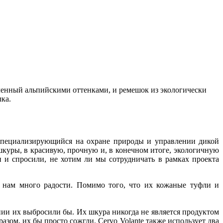
новленный альпийскими оттенками, и ремешок из экологически
лка.
 специализирующийся на охране природы и управлении дикой
 шкуры, в красивую, прочную и, в конечном итоге, экологичную
и и спросили, не хотим ли мы сотрудничать в рамках проекта
и нам много радости. Помимо того, что их кожаные туфли и
нии их выбросили бы. Их шкура никогда не является продуктом
азом, их бы просто сожгли. Cervo Volante также использует два