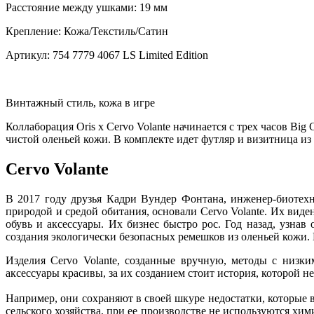
Расстояние между ушками:
19 мм
Крепление:
Кожа/Текстиль/Сатин
Артикул:
754 7779 4067 LS Limited Edition
Винтажный стиль, кожа в игре
Коллаборация Oris x Cervo Volante начинается с трех часов Bi
чистой оленьей кожи. В комплекте идет футляр и визитница из 
Cervo Volante
В 2017 году друзья Кадри Вундер Фонтана, инженер-биотех
природой и средой обитания, основали Cervo Volante. Их виде
обувь и аксессуары. Их бизнес быстро рос. Год назад, узна
создания экологически безопасных ремешков из оленьей кожи.
Изделия Cervo Volante, созданные вручную, методы с низк
аксессуары красивы, за их созданием стоит история, которой н
Например, они сохраняют в своей шкуре недостатки, которые 
сельского хозяйства, при ее производстве не используются хим