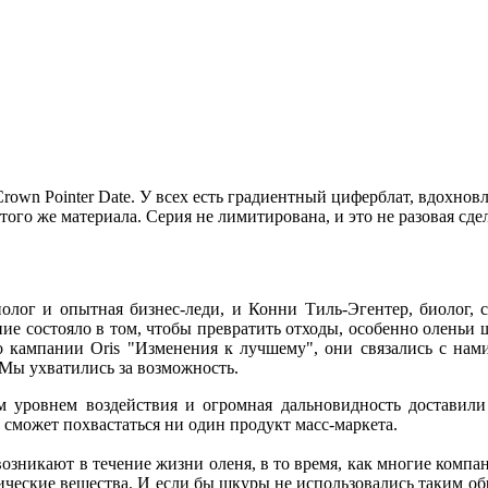
g Crown Pointer Date. У всех есть градиентный циферблат, вдох
того же материала. Серия не лимитирована, и это не разовая сде
нолог и опытная бизнес-леди, и Конни Тиль-Эгентер, биолог,
ние состояло в том, чтобы превратить отходы, особенно оленьи
в о кампании Oris "Изменения к лучшему", они связались с нам
 Мы ухватились за возможность.
им уровнем воздействия и огромная дальновидность доставил
е сможет похвастаться ни один продукт масс-маркета.
возникают в течение жизни оленя, в то время, как многие компа
ические вещества. И если бы шкуры не использовались таким обр