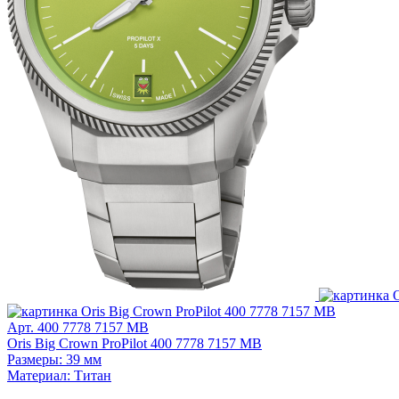
Арт. 400 7778 7157 MB
Oris Big Crown ProPilot 400 7778 7157 MB
Размеры: 39 мм
Материал: Титан