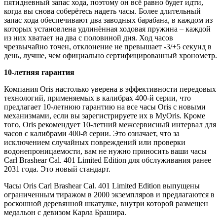
пятидневный запас хода, поэтому он всё равно будет идти,
когда вы снова соберётесь надеть часы. Более длительный
запас хода обеспечивают два заводных барабана, в каждом из
которых установлена удлинённая ходовая пружина – каждой
из них хватает на два с половиной дня. Ход часов
чрезвычайно точен, отклонение не превышает -3/+5 секунд в
день, лучше, чем официально сертифицированный хронометр.
1
0-летняя гарантия
Компания Oris настолько уверена в эффективности передовых
технологий, применяемых в калибрах 400-й серии, что
предлагает 10-летнюю гарантию на все часы Oris с новыми
механизмами, если вы зарегистрируете их в MyOris. Кроме
того, Oris рекомендует 10-летний межсервисный интервал для
часов с калибрами 400-й серии. Это означает, что за
исключением случайных повреждений или проверки
водонепроницаемости, вам не нужно приносить ваши часы
Carl Brashear Cal. 401 Limited Edition для обслуживания ранее
2031 года. Это новый стандарт.
Часы Oris Carl Brashear Cal. 401 Limited Edition выпущены
ограниченным тиражом в 2000 экземпляров и предлагаются в
роскошной деревянной шкатулке, внутри которой размещен
медальон с девизом Карла Брашира.