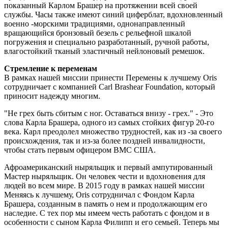
показанный Карлом Брашер на протяжении всей своей
службы. Часы также имеют синий циферблат, вдохновленный
военно -морскими традициями, однонаправленный
вращающийся бронзовый безель с рельефной шкалой
погружения и специально разработанный, ручной работы,
влагостойкий тканый эластичный нейлоновый ремешок.
Стремление к переменам
В рамках нашей миссии принести Перемены к лучшему Oris
сотрудничает с компанией Carl Brashear Foundation, который
приносит надежду многим.
"Не грех быть сбитым с ног. Оставаться внизу - грех." - Это
слова Карла Брашера, одного из самых стойких фигур 20-го
века. Карл преодолел множество трудностей, как из -за своего
происхождения, так и из-за более поздней инвалидности,
чтобы стать первым офицером ВМС США.
Афроамериканский ныряльщик и первый ампутированный
Мастер ныряльщик. Он человек чести и вдохновения для
людей во всем мире. В 2015 году в рамках нашей миссии
Меняясь к лучшему, Oris сотрудничал с Фондом Карла
Брашера, созданным в память о нем и продолжающим его
наследие. С тех пор мы имеем честь работать с фондом и в
особенности с сыном Карла Филипп и его семьей. Теперь мы