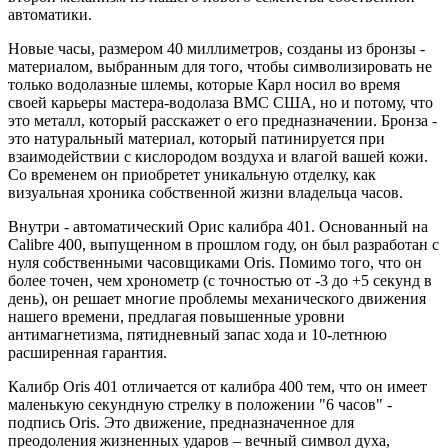
автоматики.
Новые часы, размером 40 миллиметров, созданы из бронзы -
материалом, выбранным для того, чтобы символизировать не
только водолазные шлемы, которые Карл носил во время
своей карьеры мастера-водолаза ВМС США, но и потому, что
это металл, который расскажет о его предназначении. Бронза -
это натуральный материал, который патинируется при
взаимодействии с кислородом воздуха и влагой вашей кожи.
Со временем он приобретет уникальную отделку, как
визуальная хроника собственной жизни владельца часов.
Внутри - автоматический Орис калибра 401. Основанный на
Calibre 400, выпущенном в прошлом году, он был разработан с
нуля собственными часовщиками Oris. Помимо того, что он
более точен, чем хронометр (с точностью от -3 до +5 секунд в
день), он решает многие проблемы механического движения
нашего времени, предлагая повышенные уровни
антимагнетизма, пятидневный запас хода и 10-летнюю
расширенная гарантия.
Калибр Oris 401 отличается от калибра 400 тем, что он имеет
маленькую секундную стрелку в положении "6 часов" -
подпись Oris. Это движение, предназначенное для
преодоления жизненных ударов – вечный символ духа,