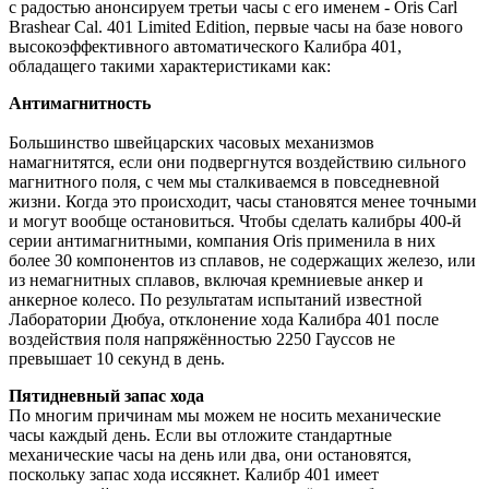
с радостью анонсируем третьи часы с его именем - Oris Carl
Brashear Cal. 401 Limited Edition, первые часы на базе нового
высокоэффективного автоматического Калибра 401,
обладащего такими характеристиками как:
Антимагнитность
Большинство швейцарских часовых механизмов
намагнитятся, если они подвергнутся воздействию сильного
магнитного поля, с чем мы сталкиваемся в повседневной
жизни. Когда это происходит, часы становятся менее точными
и могут вообще остановиться. Чтобы сделать калибры 400-й
серии антимагнитными, компания Oris применила в них
более 30 компонентов из сплавов, не содержащих железо, или
из немагнитных сплавов, включая кремниевые анкер и
анкерное колесо. По результатам испытаний известной
Лаборатории Дюбуа, отклонение хода Калибра 401 после
воздействия поля напряжённостью 2250 Гауссов не
превышает 10 секунд в день.
Пятидневный запас хода
По многим причинам мы можем не носить механические
часы каждый день. Если вы отложите стандартные
механические часы на день или два, они остановятся,
поскольку запас хода иссякнет. Калибр 401 имеет