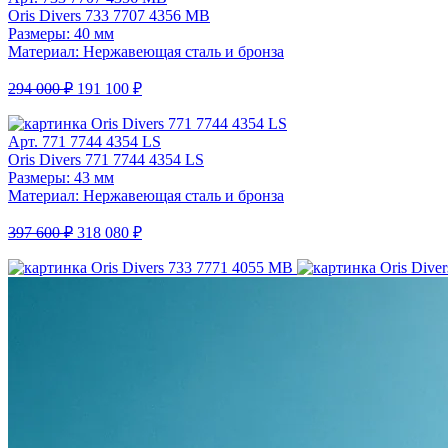
Oris Divers 733 7707 4356 MB
Размеры: 40 мм
Материал: Нержавеющая сталь и бронза
294 000 ₽
191 100 ₽
Арт. 771 7744 4354 LS
Oris Divers 771 7744 4354 LS
Размеры: 43 мм
Материал: Нержавеющая сталь и бронза
397 600 ₽
318 080 ₽