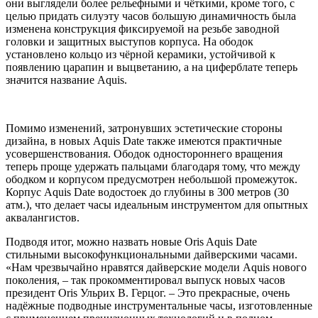
они выглядели более рельефными и чёткими, кроме того, с
целью придать силуэту часов большую динамичность была
изменена конструкция фиксируемой на резьбе заводной
головки и защитных выступов корпуса. На ободок
установлено кольцо из чёрной керамики, устойчивой к
появлению царапин и выцветанию, а на циферблате теперь
значится название Aquis.
Помимо изменений, затронувших эстетические стороны
дизайна, в новых Aquis Date также имеются практичные
усовершенствования. Ободок одностороннего вращения
теперь проще удержать пальцами благодаря тому, что между
ободком и корпусом предусмотрен небольшой промежуток.
Корпус Aquis Date водостоек до глубины в 300 метров (30
атм.), что делает часы идеальным инструментом для опытных
аквалангистов.
Подводя итог, можно назвать новые Oris Aquis Date
стильными высокофункциональными дайверскими часами.
«Нам чрезвычайно нравятся дайверские модели Aquis нового
поколения, – так прокомментировал выпуск новых часов
президент Oris Ульрих В. Герцог. – Это прекрасные, очень
надёжные подводные инструментальные часы, изготовленные