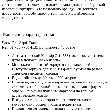
с применением прецизионных технологий и в полном
соответствии с самыми высокими стандартами швейцарской
часовой индустрии, что позволило бренду Oris добиться
известности во всём мире, в том числе и в дайверском
сообществе».
Технические характеристики
Часы Oris Aquis Date
Ref. 01 733 7730 4135 LS, диаметр 43,50 мм
Автоматический Калибр Oris 733 с окошком указателя
даты в положении «6 часов».
Многокомпонентный корпус из нержавеющей стали.
Выступы корпуса для защиты фиксируемой на резьбе
стальной заводной головки
Водостойкость до 30 атм. / 300 метров
Вращающийся в одном направлении дайверский ободок
с 60-минутной шкалой и отмеченным люминофором
Super-LumiNova® нулевым маркером на чёрном
керамическом кольце
Выпуклое с обеих сторон сапфировое стекло с
внутренним просветляющим покрытием
Привинченная задняя крышка корпуса с окном из