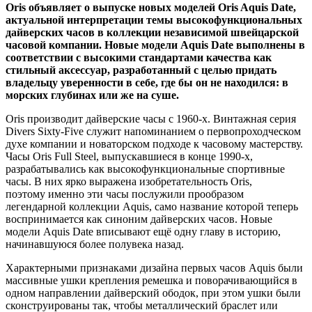
Oris объявляет о выпуске новых моделей Oris Aquis Date,
актуальной интерпретации темы высокофункциональных
дайверских часов в коллекции независимой швейцарской
часовой компании. Новые модели Aquis Date выполнены в
соответствии с высокими стандартами качества как
стильный аксессуар, разработанный с целью придать
владельцу уверенности в себе, где бы он не находился: в
морских глубинах или же на суше.
Oris производит дайверские часы с 1960-х. Винтажная серия
Divers Sixty-Five служит напоминанием о первопроходческом
духе компании и новаторском подходе к часовому мастерству.
Часы Oris Full Steel, выпускавшиеся в конце 1990-х,
разрабатывались как высокофункциональные спортивные
часы. В них ярко выражена изобретательность Oris,
поэтому именно эти часы послужили прообразом
легендарной коллекции Aquis, само название которой теперь
воспринимается как синоним дайверских часов. Новые
модели Aquis Date вписывают ещё одну главу в историю,
начинавшуюся более полувека назад.
Характерными признаками дизайна первых часов Aquis были
массивные ушки крепления ремешка и поворачивающийся в
одном направлении дайверский ободок, при этом ушки были
сконструированы так, чтобы металлический браслет или