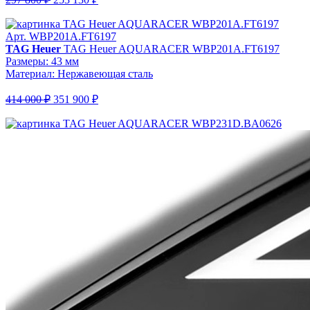
Арт. WBP201A.FT6197
TAG Heuer
TAG Heuer AQUARACER WBP201A.FT6197
Размеры: 43 мм
Материал: Нержавеющая сталь
414 000 ₽
351 900 ₽