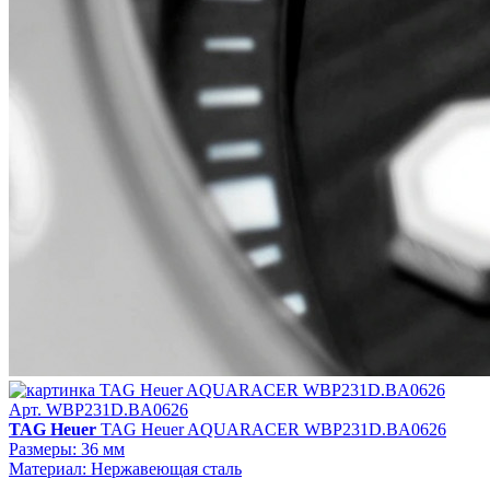
Арт. WBP231D.BA0626
TAG Heuer
TAG Heuer AQUARACER WBP231D.BA0626
Размеры: 36 мм
Материал: Нержавеющая сталь