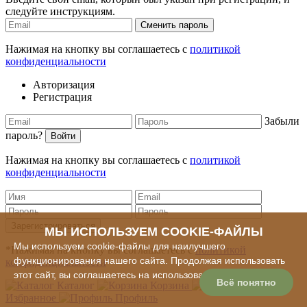
следуйте инструкциям.
Сменить пароль
Нажимая на кнопку вы соглашаетесь с
политикой
конфиденциальности
Авторизация
Регистрация
Забыли
пароль?
Войти
Нажимая на кнопку вы соглашаетесь с
политикой
конфиденциальности
Зарегистрироваться
МЫ ИСПОЛЬЗУЕМ COOKIE-ФАЙЛЫ
Мы используем cookie-файлы для наилучшего
*Нажимая на кнопку вы соглашаетесь с
политикой
функционирования нашего сайта. Продолжая использовать
конфиденциальности
этот сайт, вы соглашаетесь на использование cookie-файлов
Всё понятно
Каталог
Корзина
Избранное
Профиль