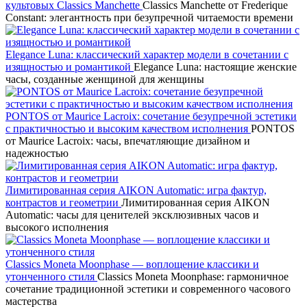
культовых Classics Manchette
Classics Manchette от Frederique
Constant: элегантность при безупречной читаемости времени
Elegance Luna: классический характер модели в сочетании с
изящностью и романтикой
Elegance Luna: настоящие женские
часы, созданные женщиной для женщины
PONTOS от Maurice Lacroix: сочетание безупречной эстетики
с практичностью и высоким качеством исполнения
PONTOS
от Maurice Lacroix: часы, впечатляющие дизайном и
надежностью
Лимитированная серия AIKON Automatic: игра фактур,
контрастов и геометрии
Лимитированная серия AIKON
Automatic: часы для ценителей эксклюзивных часов и
высокого исполнения
Classics Moneta Moonphase — воплощение классики и
утонченного стиля
Classics Moneta Moonphase: гармоничное
сочетание традиционной эстетики и современного часового
мастерства