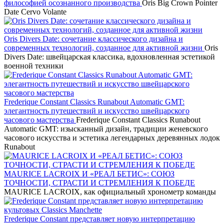
философией осознанного производства
Oris Big Crown Pointer
Date Cervo Volante
Oris Divers Date: сочетание классического дизайна и
современных технологий, созданное для активной жизни
Oris
Divers Date: швейцарская классика, вдохновленная эстетикой
военной техники
Frederique Constant Classics Runabout Automatic GMT:
элегантность путешествий и искусство швейцарского
часового мастерства
Frederique Constant Classics Runabout
Automatic GMT: изысканный дизайн, традиции женевского
часового искусства и эстетика легендарных деревянных лодок
Runabout
MAURICE LACROIX И «РЕАЛ БЕТИС»: СОЮЗ
ТОЧНОСТИ, СТРАСТИ И СТРЕМЛЕНИЯ К ПОБЕДЕ
MAURICE LACROIX, как официальный хронометр команды
Frederique Constant представляет новую интерпретацию