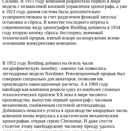
Силами. В 1915 году компания разработала первую в мире
модель с независимой кнопкой управления хронографа, а уже
в 1923 году данная система была дополнительно
усовершенствована за счет разделения функций запуска/
остановки и сброса. В качестве последнего штриха к
современному виду хронографов Breitling добавила в 1934
году вторую кнопку сброса, бесспорно, значимый
технический прорыв, взятый вскоре на вооружение всеми
основными конкурентами компании.
В 1952 году Breitling добавил на безель часов
логарифмическую линейку - именно так появились
легендарные модели Navitimer. Революционный прорыв был
совершен специально для авиаторов, позволяя им
производить навигационные расчеты. А в 1969 году
швейцарская компания решила одну из наиболее сложных
технологических проблем XX века в мире часового
производства, выпустив первый хронограф с часовым
механизмом, снабженным системой автоподзавода.
Добившись немалого успеха в производстве кварцевых часов,
компания вновь вернулась к классическим механическим
хронографам, открыв серию Chronomat. И даже спустя
столетие этому швейцарскому часовому бренду удалось