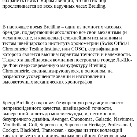
сохранить связь с миром авиации, что до сих пор
прослеживается во всех наручных часах Breitling.
В настоящее время Breitling – один из немногих часовых
брендов, подвергающий абсолютно все свои механизмы (и
механические, и кварцевые) сложнейшим испытаниям и
тестам швейцарского института хронометрии (Swiss Official
Chronometer Testing Institute, или COSC), сертификация
которого является высшим гарантом точности и надежности.
Также эта швейцарская компания построила в городе Ла-Шо-
де-Фон сверхсовременную мануфактуру Breitling
Chronométrie, специализирующуюся, в основном, на
разработке усовершенствований и изготовлении
высокоточных механических хронографов.
Бренд Breitling сохраняет безупречную репутацию своего
непревзойденного качества, швейцарской точности,
выверенной вплоть до миллисекунды, и, несомненно,
безупречного дизайна. Avenger, Chronomat , Galactic, Navitimer,
Montbrillant, Colt, Superocean, Superocean Heritage, Professional,
Cockpit, Blackbird, Transocean - каждая из этих коллекций
характеризуется индивидуальным дизайном, безупречным