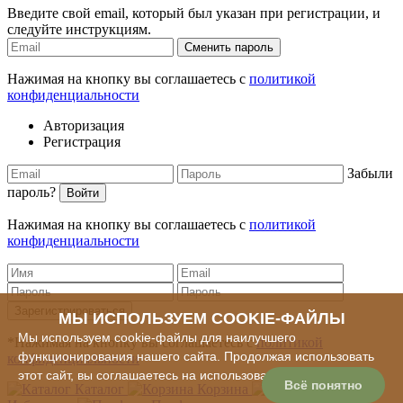
Введите свой email, который был указан при регистрации, и
следуйте инструкциям.
Сменить пароль
Нажимая на кнопку вы соглашаетесь с
политикой
конфиденциальности
Авторизация
Регистрация
Забыли
пароль?
Войти
Нажимая на кнопку вы соглашаетесь с
политикой
конфиденциальности
Зарегистрироваться
МЫ ИСПОЛЬЗУЕМ COOKIE-ФАЙЛЫ
Мы используем cookie-файлы для наилучшего
*Нажимая на кнопку вы соглашаетесь с
политикой
функционирования нашего сайта. Продолжая использовать
конфиденциальности
этот сайт, вы соглашаетесь на использование cookie-файлов
Всё понятно
Каталог
Корзина