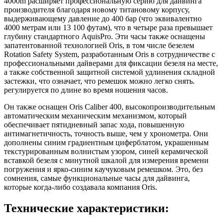
4000m расширяет профессиональную серию для дайвинга
производителя благодаря новому титановому корпусу,
выдерживающему давление до 400 бар (что эквивалентно
4000 метрам или 13 100 футам), что в четыре раза превышает
глубину стандартного AquisPro. Эти часы также оснащены
запатентованной технологией Oris, в том числе безелем
Rotation Safety System, разработанным Oris в сотрудничестве с
профессиональными дайверами для фиксации безеля на месте,
а также собственной защитной системой удлинения складной
застежки, что означает, что ремешок можно легко снять.
регулируется по длине во время ношения часов.
Он также оснащен Oris Caliber 400, высокопроизводительным
автоматическим механическим механизмом, который
обеспечивает пятидневный запас хода, повышенную
антимагнетичность, точность выше, чем у хронометра. Они
дополнены синим градиентным циферблатом, украшенным
текстурированным волнистым узором, синей керамической
вставкой безеля с минутной шкалой для измерения времени
погружения и ярко-синим каучуковым ремешком. Это, без
сомнения, самые функциональные часы для дайвинга,
которые когда-либо создавала компания Oris.
Технические характеристики: