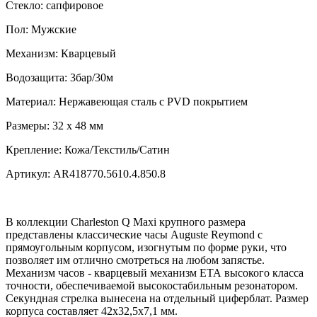
Стекло:
сапфировое
Пол:
Мужские
Механизм:
Кварцевый
Водозащита:
3бар/30м
Материал:
Нержавеющая сталь с PVD покрытием
Размеры:
32 x 48 мм
Крепление:
Кожа/Текстиль/Сатин
Артикул:
AR418770.5610.4.850.8
В коллекции Charleston Q Maxi крупного размера
представлены классические часы Auguste Reymond с
прямоугольным корпусом, изогнутым по форме руки, что
позволяет им отлично смотреться на любом запястье.
Механизм часов - кварцевый механизм ЕТА высокого класса
точности, обеспечиваемой высокостабильным резонатором.
Секундная стрелка вынесена на отдельный циферблат. Размер
корпуса составляет 42x32,5x7,1 мм.