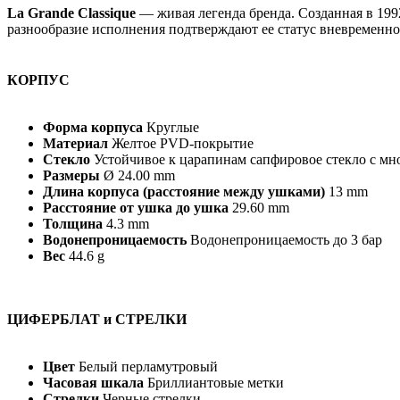
La Grande Classique
— живая легенда бренда. Созданная в 199
разнообразие исполнения подтверждают ее статус вневременно
КОРПУС
Форма корпуса
Круглые
Материал
Желтое PVD-покрытие
Стекло
Устойчивое к царапинам сапфировое стекло с м
Размеры
Ø 24.00 mm
Длина корпуса (расстояние между ушками)
13 mm
Расстояние от ушка до ушка
29.60 mm
Толщина
4.3 mm
Водонепроницаемость
Водонепроницаемость до 3 бар
Вес
44.6 g
ЦИФЕРБЛАТ и СТРЕЛКИ
Цвет
Белый перламутровый
Часовая шкала
Бриллиантовые метки
Стрелки
Черные стрелки